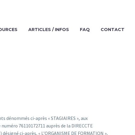
SOURCES
ARTICLES / INFOS
FAQ
CONTACT
pants dénommés ci-après « STAGIAIRES », aux
le numéro 76110172711 auprès de la DIRECCTE
370) désigné ci-après, « L’ORGANISME DE FORMATION »,